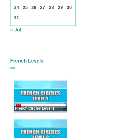
24
25
26
27
28
29
30
31
« Jul
French Levels
French Circles Level 1