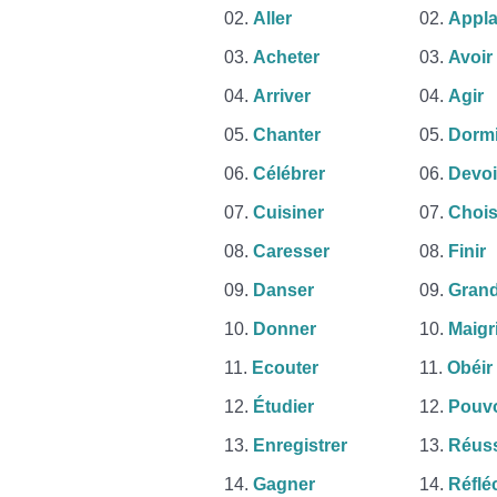
Aller
Appla
Acheter
Avoir
Arriver
Agir
Chanter
Dormi
Célébrer
Devoi
Cuisiner
Chois
Caresser
Finir
Danser
Grand
Donner
Maigr
Ecouter
Obéir
Étudier
Pouvo
Enregistrer
Réuss
Gagner
Réflé