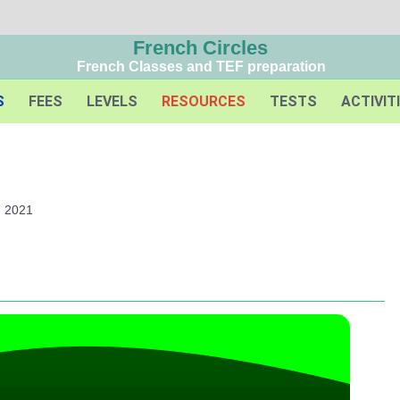
French Circles
French Classes and TEF preparation
S
FEES
LEVELS
RESOURCES
TESTS
ACTIVIT
, 2021