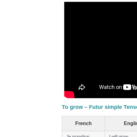
To grow – Futur simple Tens
French
Engli
Je grandirai
I will grow