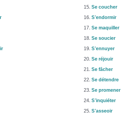
Se coucher
r
S’endormir
Se maquiller
Se soucier
ir
S’ennuyer
Se réjouir
Se fâcher
Se détendre
Se promener
S’inquiéter
S’asseoir