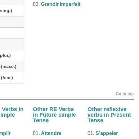
Grandir Imparfait
(sing.)
(plur.)
w
(masc.)
w
(fem.)
Go to top
 Verbs in
Other RE Verbs
Other
reflexive
simple
in Future simple
verbs
in Present
Tense
Tense
plir
Attendre
S’appeler