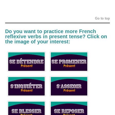
Go to top
Do you want to practice more French
reflexive verbs in present tense? Click on
the image of your interest: