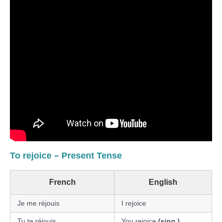
To rejoice – Present Tense
French
English
Je me réjouis
I rejoice
Tu te réjouis
You rejoice
(sing.)