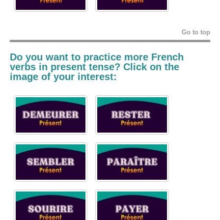
Go to top
Do you want to practice more French
verbs in
present tense
? Click on the
image of your interest: