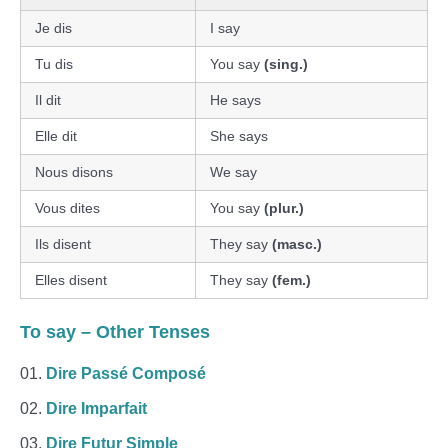
Je dis
I say
Tu dis
You say
(sing.)
Il dit
He says
Elle dit
She says
Nous disons
We say
Vous dites
You say
(plur.)
Ils disent
They say
(masc.)
Elles disent
They say
(fem.)
To say – Other Tenses
Dire Passé Composé
Dire Imparfait
Dire Futur Simple