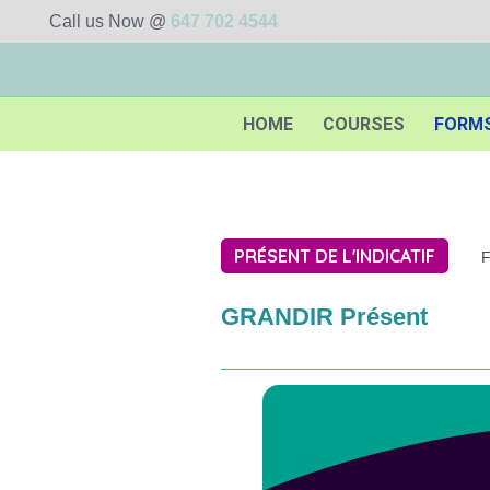
Call us Now @
647 702 4544
HOME
COURSES
FORM
PRÉSENT DE L'INDICATIF
F
GRANDIR Présent