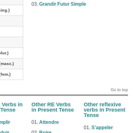
Grandir Futur Simple
sing.)
plur.)
(masc.)
(fem.)
Go to top
 Verbs in
Other RE Verbs
Other
reflexive
 Tense
in Present Tense
verbs
in Present
Tense
plir
Attendre
S’appeler
duir
Boire