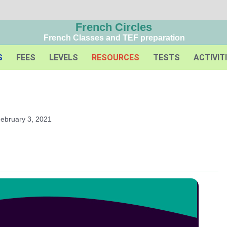
French Circles
French Classes and TEF preparation
S
FEES
LEVELS
RESOURCES
TESTS
ACTIVIT
ebruary 3, 2021