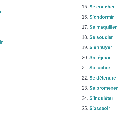
Se coucher
r
S’endormir
Se maquiller
Se soucier
ir
S’ennuyer
Se réjouir
Se fâcher
Se détendre
Se promener
S’inquiéter
S’asseoir