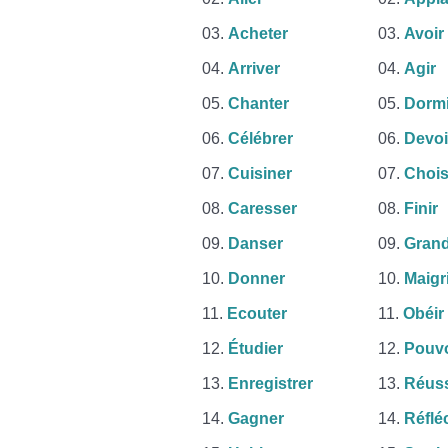
Acheter
Avoir
Arriver
Agir
Chanter
Dormi
Célébrer
Devoi
Cuisiner
Chois
Caresser
Finir
Danser
Grand
Donner
Maigr
Ecouter
Obéir
Étudier
Pouvo
Enregistrer
Réuss
Gagner
Réflé