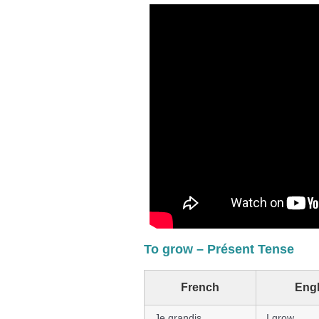
To grow – Présent Tense
French
Engl
Je grandis
I grow