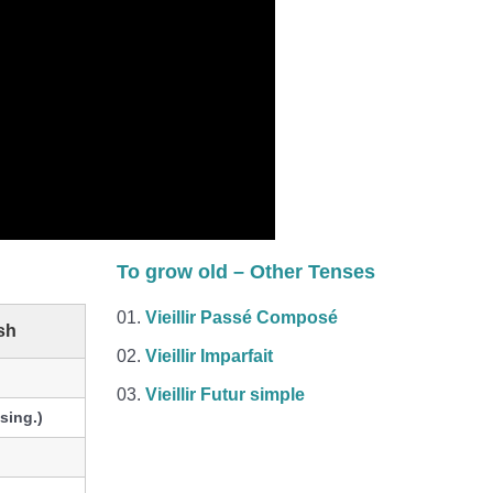
To grow old – Other Tenses
Vieillir Passé Composé
sh
Vieillir Imparfait
Vieillir Futur simple
(sing.)