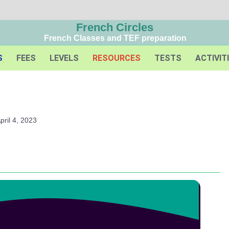
French Circles
French Classes and TEF preparation
S
FEES
LEVELS
RESOURCES
TESTS
ACTIVIT
pril 4, 2023