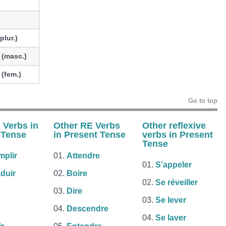
(plur.)
d
(masc.)
d
(fem.)
Go to top
 Verbs in
Other RE Verbs
Other
reflexive
 Tense
in Present Tense
verbs
in Present
Tense
plir
Attendre
S’appeler
duir
Boire
Se réveiller
Dire
Se lever
Descendre
Se laver