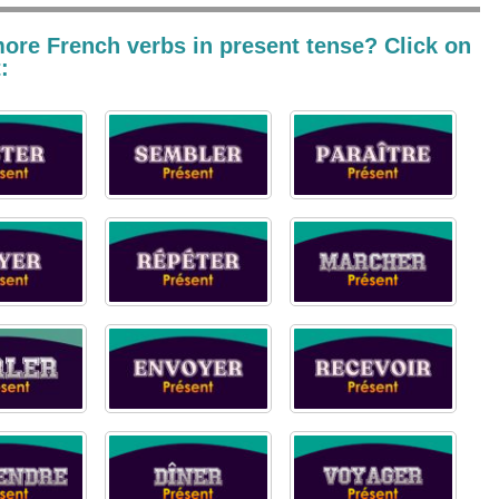
ore French verbs in present tense? Click on
: