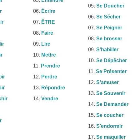
r
Entendre
Se Doucher
r
Écrire
Se Sécher
ir
ÊTRE
Se Peigner
Faire
Se brosser
ir
Lire
S’habiller
ir
Mettre
Se Dépêcher
Prendre
Se Présenter
ir
Perdre
S’amuser
ir
Répondre
Se Souvenir
chir
Vendre
Se Demander
Se coucher
r
S’endormir
Se maquiller