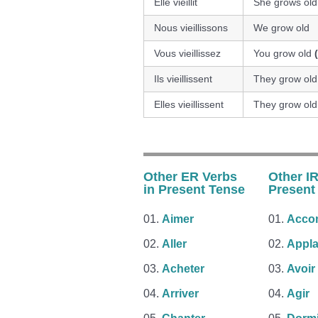
Elle vieillit
She grows old
Nous vieillissons
We grow old
Vous vieillissez
You grow old
Ils vieillissent
They grow ol
Elles vieillissent
They grow ol
Other ER Verbs
Other IR
in Present Tense
Present
Aimer
Accom
Aller
Appla
Acheter
Avoir
Arriver
Agir