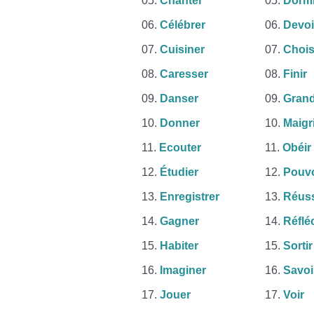
Chanter
Dormi
Célébrer
Devoi
Cuisiner
Chois
Caresser
Finir
Danser
Grand
Donner
Maigr
Ecouter
Obéir
Étudier
Pouvo
Enregistrer
Réuss
Gagner
Réflé
Habiter
Sortir
Imaginer
Savoi
Jouer
Voir