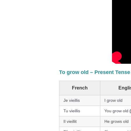
To grow old – Present Tense
French
Engli
Je vieillis
I grow old
Tu vieillis
You grow old
Il vieillit
He grows old