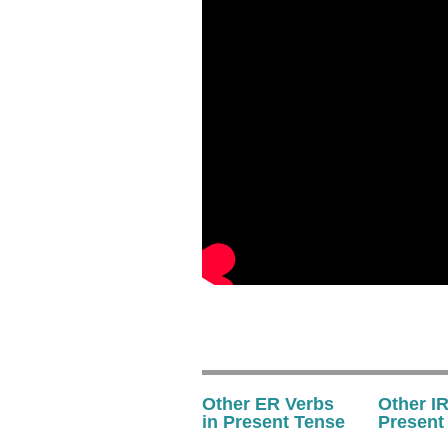
Other ER Verbs
Other IR
in Present Tense
Present