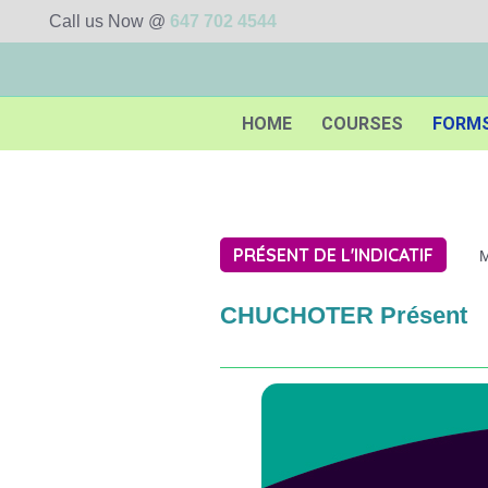
Call us Now @
647 702 4544
HOME
COURSES
FORM
PRÉSENT DE L'INDICATIF
M
CHUCHOTER Présent