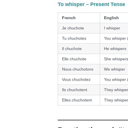
To whisper – Present Tense
French
English
Je chuchote
I whisper
Tu chuchotes
You whisper (
Il chuchote
He whispers
Elle chuchote
She whisper
Nous chuchotons
We whisper
Vous chuchotez
You whisper (
Ils chuchotent
They whisper
Elles chuchotent
They whisper