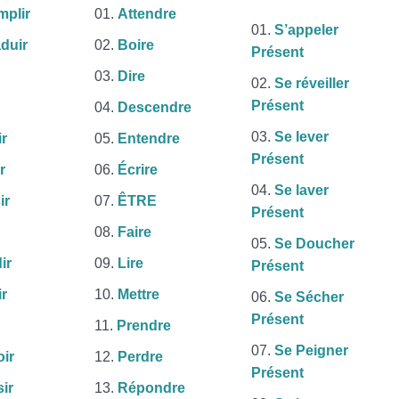
plir
Attendre
S’appeler
duir
Boire
Présent
Dire
Se réveiller
Présent
Descendre
Se lever
r
Entendre
Présent
r
Écrire
Se laver
ir
ÊTRE
Présent
Faire
Se Doucher
ir
Lire
Présent
ir
Mettre
Se Sécher
Présent
Prendre
Se Peigner
ir
Perdre
Présent
ir
Répondre