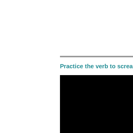
Practice the verb t
o scre