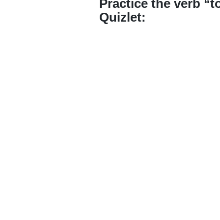
Practice the verb “t
Quizlet: