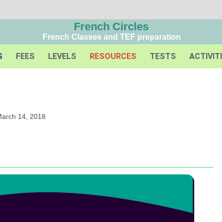
French Circles
French Classes and TEF preparation
S
FEES
LEVELS
RESOURCES
TESTS
ACTIVIT
arch 14, 2018