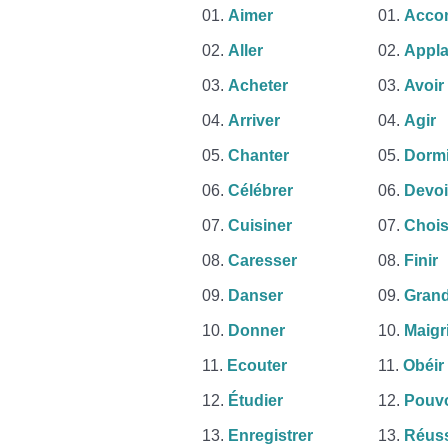
Aimer
Accom
Aller
Appla
Acheter
Avoir
Arriver
Agir
Chanter
Dormi
Célébrer
Devoi
Cuisiner
Chois
Caresser
Finir
Danser
Grand
Donner
Maigr
Ecouter
Obéir
Étudier
Pouvo
Enregistrer
Réuss