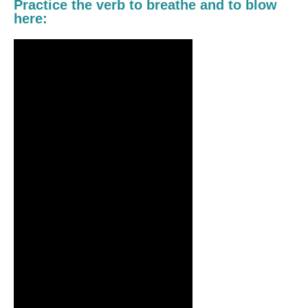
Practice the verb t
o breathe
and to blow
here: