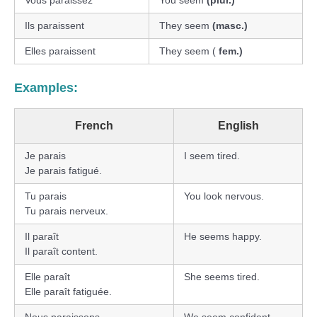
Vous paraissez
You seem
(plur.)
Ils paraissent
They seem
(masc.)
Elles paraissent
They seem (
fem.)
Examples:
French
English
Je parais
I seem tired.
Je parais fatigué.
Tu parais
You look nervous.
Tu parais nerveux.
Il paraît
He seems happy.
Il paraît content.
Elle paraît
She seems tired.
Elle paraît fatiguée.