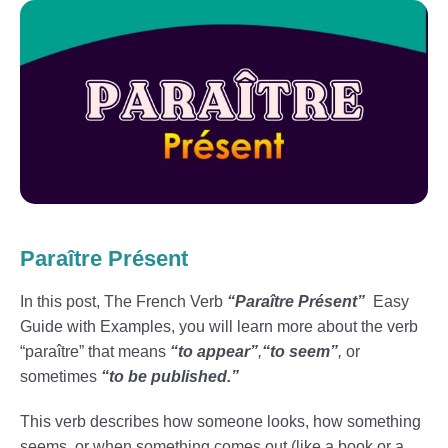
Paraître Présent
In this post, The French Verb
“Paraître Présent”
Easy
Guide with Examples, you will learn more about the verb
“paraître” that means
“to
appear”
,
“to seem”
,
or
sometimes
“to be published.”
This verb describes how someone looks, how something
seems, or when something comes out (like a book or a