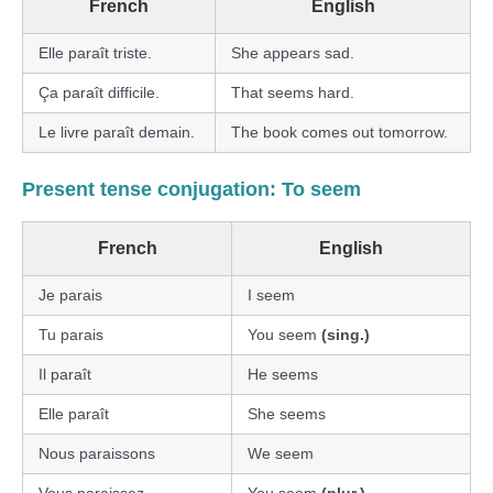
French
English
Elle paraît triste.
She appears sad.
Ça paraît difficile.
That seems hard.
Le livre paraît demain.
The book comes out tomorrow.
Present tense conjugation: To seem
French
English
Je parais
I seem
Tu parais
You seem
(sing.)
Il paraît
He seems
Elle paraît
She seems
Nous paraissons
We seem