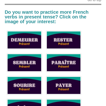
Go to top
Do you want to practice more
French
verbs
in present tense? Click on the
image of your interest: