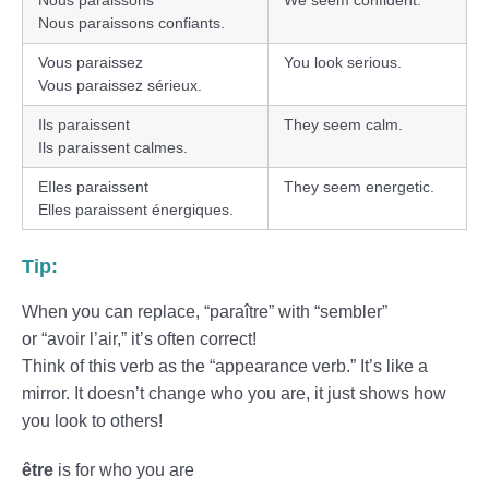
Nous paraissons
We seem confident.
Nous paraissons confiants.
Vous paraissez
You look serious.
Vous paraissez sérieux.
Ils paraissent
They seem calm.
Ils paraissent calmes.
EIles paraissent
They seem energetic.
Elles paraissent énergiques.
Tip:
When you can replace, “paraître” with “sembler”
or “avoir l’air,” it’s often correct!
Think of this verb as the “appearance verb.” It’s like a
mirror. It doesn’t change who you are, it just shows how
you look to others!
être
is for who you are