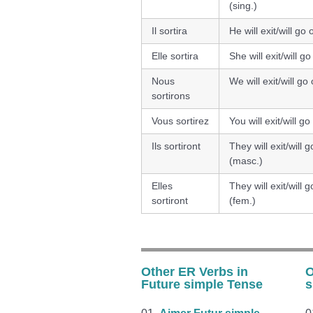
(sing.)
Il sortira
He will exit/will go 
Elle sortira
She will exit/will go
Nous
We will exit/will go 
sortirons
Vous sortirez
You will exit/will go
Ils sortiront
They will exit/will g
(masc.)
Elles
They will exit/will g
sortiront
(fem.)
Other ER Verbs in
O
Future simple Tense
s