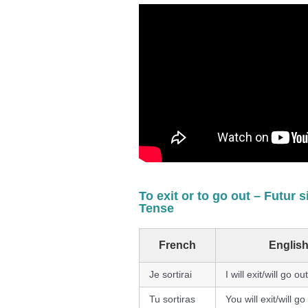
To exit or to go out – Futur 
Tense
French
Englis
Je sortirai
I will exit/will go out
Tu sortiras
You will exit/will go