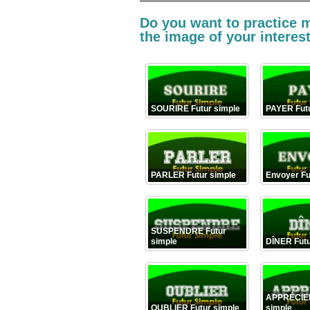
Do you want to practice 
the image of your interest
SOURIRE Futur simple
PAYER Futu
PARLER Futur simple
Envoyer Fu
SUSPENDRE Futur
simple
DÎNER Futu
APPRÉCIER
OUBLIER Futur simple
simple