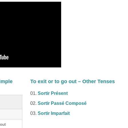
simple
To exit or to go out – Other Tenses
Sortir Présent
h
Sortir Passé Composé
Sortir Imparfait
 out