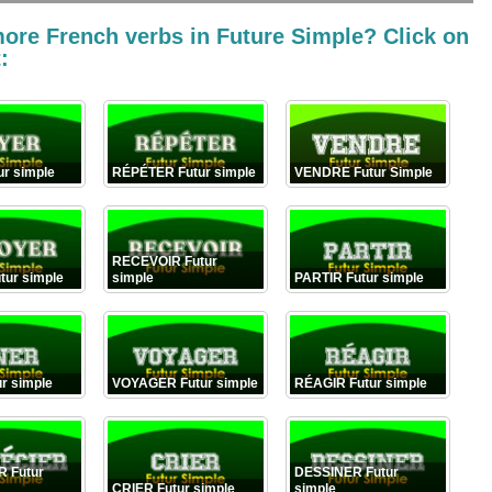
more French verbs in
Future Simple? Click on
:
r simple
RÉPÉTER Futur simple
VENDRE Futur Simple
RECEVOIR Futur
tur simple
simple
PARTIR Futur simple
r simple
VOYAGER Futur simple
RÉAGIR Futur simple
 Futur
DESSINER Futur
CRIER Futur simple
simple