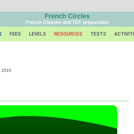
French Circles
French Classes and TEF preparation
S
FEES
LEVELS
RESOURCES
TESTS
ACTIVIT
, 2019