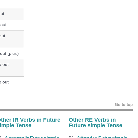
out
 out
out
 out (plur.)
o out
o out
Go to top
ther IR Verbs in Future
Other RE Verbs in
imple Tense
Future simple Tense