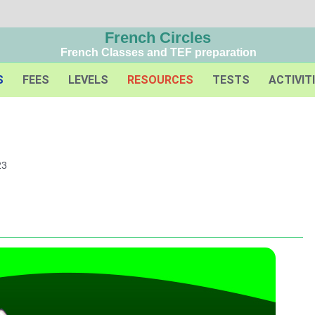
French Circles
French Classes and TEF preparation
S
FEES
LEVELS
RESOURCES
TESTS
ACTIVIT
23