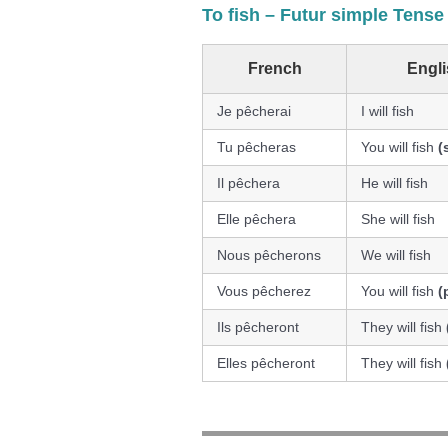
To fish – Futur simple Tense
French
Engl
Je pêcherai
I will fish
Tu pêcheras
You will fish
(
Il pêchera
He will fish
Elle pêchera
She will fish
Nous pêcherons
We will fish
Vous pêcherez
You will fish
(
Ils pêcheront
They will fish
Elles pêcheront
They will fish