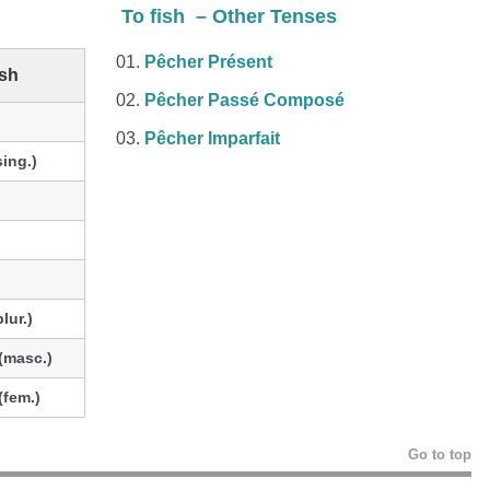
To fish – Other Tenses
Pêcher Présent
ish
Pêcher Passé Composé
Pêcher Imparfait
sing.)
plur.)
(masc.)
(fem.)
Go to top