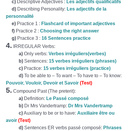
c)
Descriptive Adjectives :
Les adjectifs qualificatifs
d)
Describing Personality:
Les adjectifs de la
personnalité
e)
Practice 1 :
Flashcard of important adjectives
f)
Practice 2 :
Choosing the right answer
g)
Practice 3 :
16 Sentences practice
4.
IRREGULAR Verbs:
a)
Only verbs:
Verbes irréguliers(verbes)
b)
Sentences:
15 verbes irréguliers (phrases)
c)
Practice:
15 verbes irréguliers (practice)
d)
To be able to – To want – To have to – To know:
Pouvoir, Vouloir, Devoir et Savoir
(Test)
5.
Compound Past (The preterit):
a)
Definition:
Le Passé composé
b)
Dr Mrs Vandertramp:
Dr Mrs Vandertramp
c)
Auxiliary to be or to have:
Auxiliaire être ou
avoir
(Test)
d)
Sentences ER verbs passé composé:
Phrases