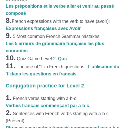
Les prépositions et le verbe aller et venir au passé
composé
8.
French expressions with the verb to have (avoir):
Expressions françaises avec Avoir
9.
5 Most common French Grammar mistakes:
Les 5 erreurs de grammaire française les plus
courantes
10.
Quiz Game Level 2:
Quiz
11.
The use of “t” in French questions :
L’utilisation du
‘t’ dans les questions en français
Conjugation practice for Level 2
1.
French verbs starting with a-b-c:
Verbes français commençant par a-b-c
2.
Sentences with French verbs starting with a-b-c
(Présent):
Phrases avec verbes français commençant par a-b-c