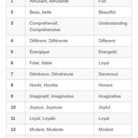
1
Amusant, Amusante
Fun
2
Beau, belle
Beautiful
3
Compréhensif,
Understanding
Compréhensive
4
Différent, Différente
Different
5
Énergique
Energetic
6
Fidel, fidèle
Loyal
7
Généreux, Généreuse
Generous
8
Honêt, Honête
Honest
9
Imaginatif, Imaginative
Imaginative
10
Joyeux, Joyeuse
Joyful
11
Loyal, Loyale
Loyal
12
Modest, Modeste
Modest