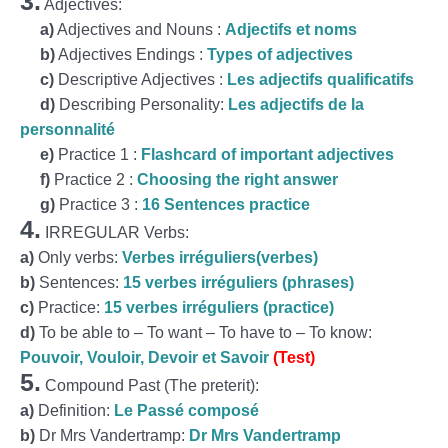
3.
Adjectives:
a)
Adjectives and Nouns :
Adjectifs et noms
b
)
Adjectives Endings :
Types of adjectives
c)
Descriptive Adjectives :
Les adjectifs qualificatifs
d)
Describing Personality:
Les adjectifs de la
personnalité
e)
Practice 1 :
Flashcard of important adjectives
f)
Practice 2 :
Choosing the right answer
g)
Practice 3 :
16 Sentences practice
4.
IRREGULAR Verbs:
a)
Only verbs:
Verbes irréguliers(verbes)
b)
Sentences:
15 verbes irréguliers (phrases)
c)
Practice:
15 verbes irréguliers (practice)
d)
To be able to – To want – To have to – To know:
Pouvoir, Vouloir, Devoir et Savoir
(Test)
5.
Compound Past (The preterit):
a)
Definition:
Le Passé composé
b)
Dr Mrs Vandertramp:
Dr Mrs Vandertramp