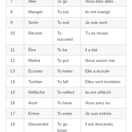
7
Aller
To go
Vous êtes allés
8
Manger
To eat
ils ont mangé
9
Sortir
To exit
Je suis sorti
10
Réussir
To
Tu as réussi
succeed
11
Être
To be
il a été
12
Mettre
To put
Nous avons mis
13
Écouter
To listen
Elle a écouté
14
Tomber
To fall
Elles sont tombées
15
Réfléchir
To reflect
ils ont réfléchi
16
Avoir
To have
Vous avez eu
17
Entrer
To enter
Je suis entrée
18
Descendre
To go
il est descendu
down