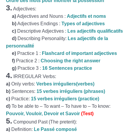
Ordre des mots pour montrer la possession
3.
Adjectives:
a)
Adjectives and Nouns :
Adjectifs et noms
b
)
Adjectives Endings :
Types of adjectives
c)
Descriptive Adjectives :
Les adjectifs qualificatifs
d)
Describing Personality:
Les adjectifs de la
personnalité
e)
Practice 1 :
Flashcard of important adjectives
f)
Practice 2 :
Choosing the right answer
g)
Practice 3 :
16 Sentences practice
4.
IRREGULAR Verbs:
a)
Only verbs:
Verbes irréguliers(verbes)
b)
Sentences:
15 verbes irréguliers (phrases)
c)
Practice:
15 verbes irréguliers (practice)
d)
To be able to – To want – To have to – To know:
Pouvoir, Vouloir, Devoir et Savoir
(Test)
5.
Compound Past (The preterit):
a)
Definition:
Le Passé composé