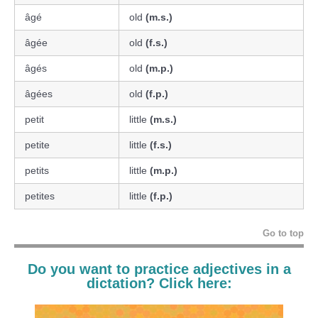
âgé
old
(m.s.)
âgée
old
(f.s.)
âgés
old
(m.p.)
âgées
old
(f.p.)
petit
little
(m.s.)
petite
little
(f.s.)
petits
little
(m.p.)
petites
little
(f.p.)
Go to top
Do you want to practice adjectives in a
dictation?
Click here: