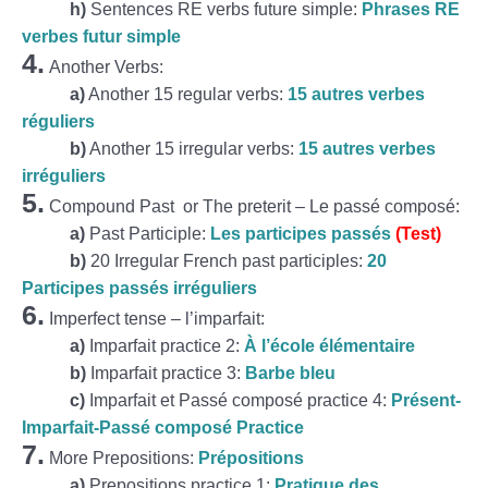
h)
Sentences RE verbs future simple:
Phrases RE
verbes futur simple
4.
Another Verbs:
a)
Another 15 regular verbs:
15 autres verbes
réguliers
b)
Another 15 irregular verbs:
15 autres verbes
irréguliers
5.
Compound Past or The preterit – Le passé composé:
a)
Past Participle:
Les participes passés
(Test)
b)
20 Irregular French past participles:
20
Participes passés irréguliers
6.
Imperfect tense – l’imparfait:
a)
Imparfait practice 2:
À l’école élémentaire
b)
Imparfait practice 3:
Barbe bleu
c)
Imparfait et Passé composé practice 4:
Présent-
Imparfait-Passé composé Practice
7.
More Prepositions:
Prépositions
a)
Prepositions practice 1:
Pratique des