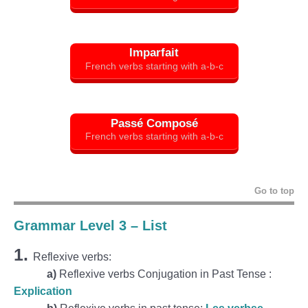
Imparfait
French verbs starting with a-b-c
Passé Composé
French verbs starting with a-b-c
Go to top
Grammar Level 3 – List
1.
Reflexive verbs:
a)
Reflexive verbs Conjugation in Past Tense :
Explication