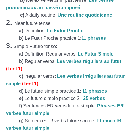
b)
Reflexive verbs in past tense:
Les verbse
pronominaux au passé composé
c)
A daily routine:
Une routine quotidienne
2.
Near future tense:
a)
Definition:
Le Futur Proche
b)
Le Futur Proche practice 1:
11 phrases
3.
Simple Future tense:
a)
Definition Regular verbs:
Le Futur Simple
b)
Regular verbs:
Les verbes réguliers au futur
(Test 1)
c)
Irregular verbs:
Les verbes irréguliers au futur
simple
(Test 1)
d)
Le future simple practice 1:
11 phrases
e)
Le future simple practice 2:
25 verbes
f)
Sentences ER verbs future simple:
Phrases ER
verbes futur simple
g)
Sentences IR verbs future simple:
Phrases IR
verbes futur simple