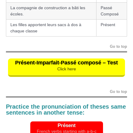
La compagnie de construction a bâti les
Passé
écoles.
Composé
Les filles apportent leurs sacs à dos à
Présent
chaque classe
Go to top
Présent-Imparfait-Passé composé – Tes
t
Click here
Go to top
Practice the pronunciation of theses same
sentences in another tense:
Présent
French verbs starting with a-b-c