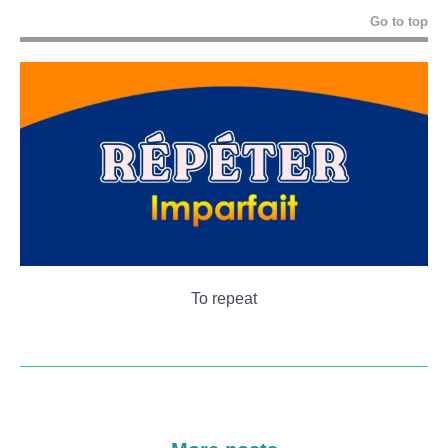
Go to top
To repeat