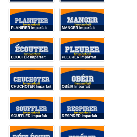
PLANIFIER Imparfait
MANGER Imparfait
ÉCOUTER Imparfait
PLEURER Imparfait
CHUCHOTER Imparfait
OBÉIR Imparfait
SOUFFLER Imparfait
RESPIRER Imparfait