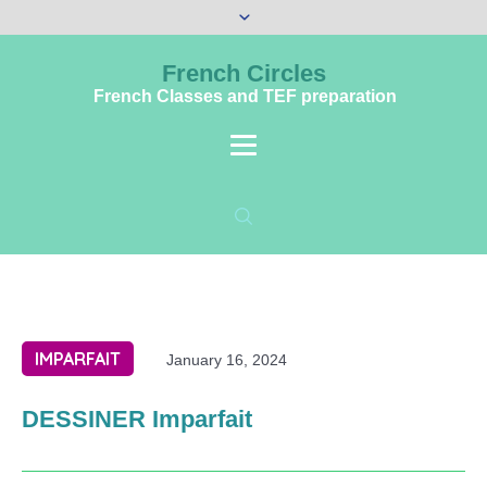
French Circles
French Classes and TEF preparation
IMPARFAIT
January 16, 2024
DESSINER Imparfait