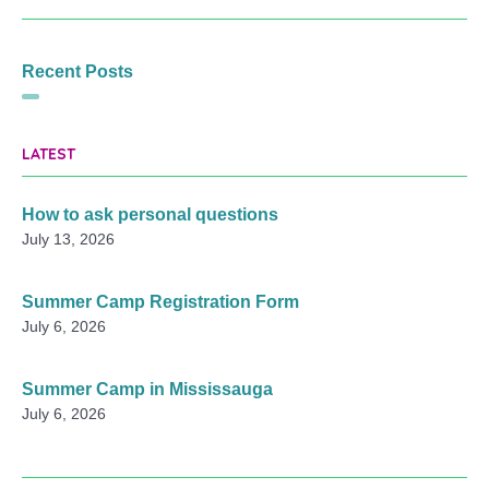
Recent Posts
LATEST
How to ask personal questions
July 13, 2026
Summer Camp Registration Form
July 6, 2026
Summer Camp in Mississauga
July 6, 2026