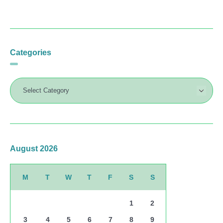
Categories
August 2026
M
T
W
T
F
S
S
1
2
3
4
5
6
7
8
9