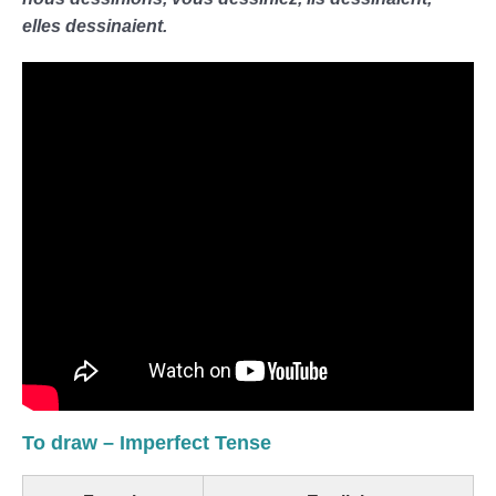
elles dessinaient.
To draw
– Imperfect Tense