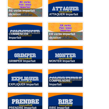
RE verbs imparfait
dictation
ATTAQUER Imparfait
COMMENCER
ER verbs imparfait
Imparfait
dictation
GRIMPER Imparfait
MONTER Imparfait
COMPRENDRE
EXPLIQUER Imparfait
Imparfait
PRENDRE Imparfait
RIRE Imparfait