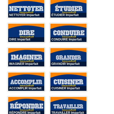
NETTOYER Imparfait
ÉTUDIER Imparfait
DIRE Imparfait
CONDUIRE Imparfait
IMAGINER Imparfait
GRANDIR Imparfait
ACCOMPLIR Imparfait
CUISINER Imparfait
RÉPONDRE Imparfait
TRAVAILLER Imparfait