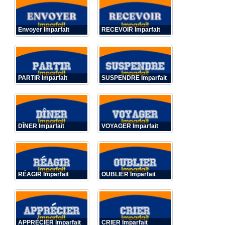
Envoyer Imparfait
RECEVOIR Imparfait
PARTIR Imparfait
SUSPENDRE Imparfait
DÎNER Imparfait
VOYAGER Imparfait
RÉAGIR Imparfait
OUBLIER Imparfait
APPRÉCIER Imparfait
CRIER Imparfait