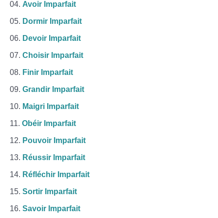
Avoir Imparfait
Dormir Imparfait
Devoir Imparfait
Choisir Imparfait
Finir Imparfait
Grandir Imparfait
Maigri Imparfait
Obéir Imparfait
Pouvoir Imparfait
Réussir Imparfait
Réfléchir Imparfait
Sortir Imparfait
Savoir Imparfait