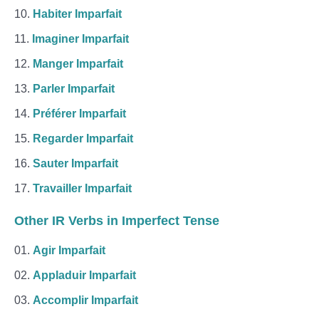
Habiter Imparfait
Imaginer Imparfait
Manger Imparfait
Parler Imparfait
Préférer Imparfait
Regarder Imparfait
Sauter Imparfait
Travailler Imparfait
Other IR Verbs in Imperfect Tense
Agir Imparfait
Appladuir Imparfait
Accomplir Imparfait