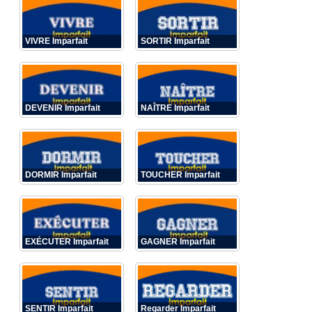
VIVRE Imparfait
SORTIR Imparfait
DEVENIR Imparfait
NAÎTRE Imparfait
DORMIR Imparfait
TOUCHER Imparfait
EXÉCUTER Imparfait
GAGNER Imparfait
SENTIR Imparfait
Regarder Imparfait