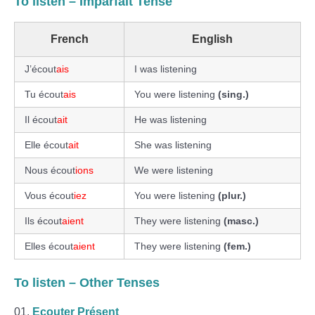
To listen – Imparfait Tense
French
English
J’écout
ais
I was listening
Tu écout
ais
You were listening
(sing.)
Il écout
ait
He was listening
Elle écout
ait
She was listening
Nous écout
ions
We were listening
Vous écout
iez
You were listening
(plur.)
Ils écout
aient
They were listening
(masc.)
Elles écout
aient
They were listening
(fem.)
To listen – Other Tenses
Ecouter Présent