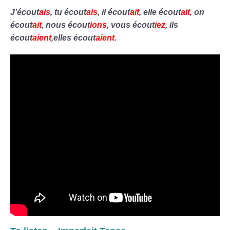
J’écout
ais
, tu écout
ais
, il écout
ait
, elle écout
ait
, on
écout
ait
, nous écout
ions
, vous écout
iez
, ils
écout
aient
,elles écout
aient
.