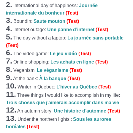
2.
International day of happiness:
Journée
internationale du bonheur
(Test)
3.
Boundin:
Saute mouton
(Test)
4.
Internet outage:
Une panne d’internet
(Test)
5.
The day without a laptop:
La journée sans portable
(Test)
6.
The video game:
Le jeu vidéo
(Test)
7.
Online shopping:
Les achats en ligne
(Test)
8.
Veganism:
Le véganisme
(Test)
9.
At the bank:
À la banque
(Test)
10.
Winter in Quebec:
L’hiver au Québec
(Test)
11.
Three things I would like to accomplish in my life:
Trois choses que j’aimerais accomplir dans ma vie
12.
An autumn story:
Une histoire d’automne
(Test)
13.
Under the northern lights :
Sous les aurores
boréales
(Test)