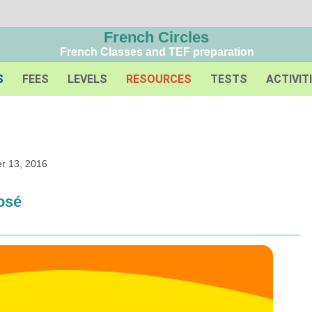
French Circles
French Classes and TEF preparation
S
FEES
LEVELS
RESOURCES
TESTS
ACTIVIT
r 13, 2016
osé