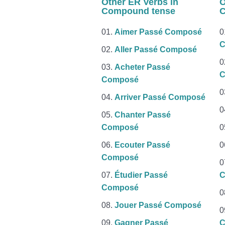
Other ER Verbs in
O
Compound tense
C
Aimer Passé Composé
C
Aller Passé Composé
Acheter Passé
C
Composé
Arriver Passé Composé
Chanter Passé
Composé
Ecouter Passé
Composé
Étudier Passé
C
Composé
Jouer Passé Composé
Gagner Passé
C