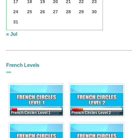
17
18
19
20
21
22
23
24
25
26
27
28
29
30
31
« Jul
French Levels
French Circles Level 1
French Circles Level 2