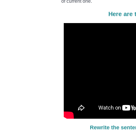
of current one.
Here are 
Rewrite the sente