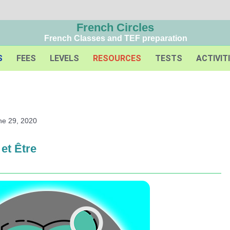
French Circles
French Classes and TEF preparation
S
FEES
LEVELS
RESOURCES
TESTS
ACTIVIT
ne 29, 2020
et Être