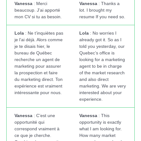
Vanessa
: Merci
Vanessa
: Thanks a
beaucoup. J’ai apporté
lot. I brought my
mon CV si tu as besoin.
resume If you need so.
Lola
: Ne t’inquiètes pas
Lola
: No worries I
je l’ai déjà. Alors comme
already got it. So as I
je te disais hier, le
told you yesterday, our
bureau de Québec
Quebec’s office is
recherche un agent de
looking for a marketing
marketing pour assurer
agent to be in charge
la prospection et faire
of the market research
du marketing direct. Ton
and also direct
expérience est vraiment
marketing. We are very
intéressante pour nous.
interested about your
experience.
Vanessa
: C’est une
Vanessa
: This
opportunité qui
opportunity is exactly
correspond vraiment à
what I am looking for.
ce que je cherche.
How many market