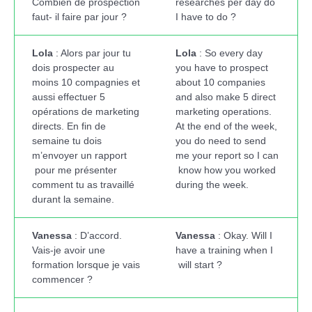
Combien de prospection
researches per day do
faut- il faire par jour ?
I have to do ?
Lola
: Alors par jour tu
Lola
: So every day
dois prospecter au
you have to prospect
moins 10 compagnies et
about 10 companies
aussi effectuer 5
and also make 5 direct
opérations de marketing
marketing operations.
directs. En fin de
At the end of the week,
semaine tu dois
you do need to send
m’envoyer un rapport
me your report so I can
pour me présenter
know how you worked
comment tu as travaillé
during the week.
durant la semaine.
Vanessa
: D’accord.
Vanessa
: Okay. Will I
Vais-je avoir une
have a training when I
formation lorsque je vais
will start ?
commencer ?