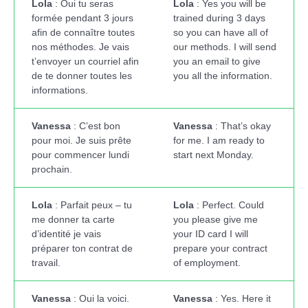
Lola
: Oui tu seras
Lola
: Yes you will be
formée pendant 3 jours
trained during 3 days
afin de connaître toutes
so you can have all of
nos méthodes. Je vais
our methods. I will send
t’envoyer un courriel afin
you an email to give
de te donner toutes les
you all the information.
informations.
Vanessa
: C’est bon
Vanessa
: That’s okay
pour moi. Je suis prête
for me. I am ready to
pour commencer lundi
start next Monday.
prochain.
Lola
: Parfait peux – tu
Lola
: Perfect. Could
me donner ta carte
you please give me
d’identité je vais
your ID card I will
préparer ton contrat de
prepare your contract
travail.
of employment.
Vanessa
: Oui la voici.
Vanessa
: Yes. Here it