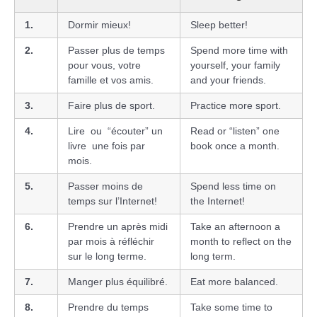
1.
Dormir mieux!
Sleep better!
2.
Passer plus de temps
Spend more time with
pour vous, votre
yourself, your family
famille et vos amis.
and your friends.
3.
Faire plus de sport.
Practice more sport.
4.
Lire ou “écouter” un
Read or “listen” one
livre une fois par
book once a month.
mois.
5.
Passer moins de
Spend less time on
temps sur l’Internet!
the Internet!
6.
Prendre un après midi
Take an afternoon a
par mois à réfléchir
month to reflect on the
sur le long terme.
long term.
7.
Manger plus équilibré.
Eat more balanced.
8.
Prendre du temps
Take some time to