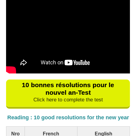
10 bonnes résolutions pour le
nouvel an-Test
Click here to complete the test
Reading : 10 good resolutions for the new year
Nro
French
English