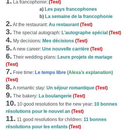
1.
La francophonie:
(Test)
a)
Les pays francophones
b)
La semaine de la francophonie
2.
At the restaurant:
Au restaurant
(Test)
3.
The special autograph:
L’autographe spécial
(Test)
4.
My decisions:
Mes décisions
(Test)
5.
A new career:
Une nouvelle carrière
(Test)
6.
Their wedding plans:
Leurs projets de mariage
(Test)
7.
Free time:
Le temps libre
(Alexa’s explanation)
(Test)
8.
A romantic stay:
Un séjour romantique
(Test)
9.
The bakery:
La boulangerie
(Test)
10.
10 good resolutions for the new year:
10 bonnes
résolutions pour le nouvel an
(Test)
11.
11 good resolutions for children:
11 bonnes
résolutions pour les enfants
(Test)