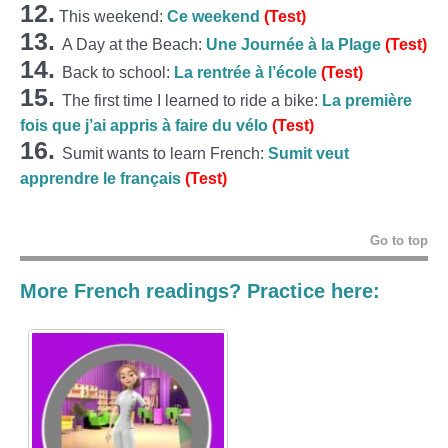
12.
This weekend:
Ce weekend
(Test)
13.
A Day at the Beach:
Une Journée à la Plage
(Test)
14.
Back to school:
La rentrée à l’école
(Test)
15.
The first time I learned to ride a bike:
La première
fois que j’ai appris à faire du vélo
(Test)
16.
Sumit wants to learn French:
Sumit veut
apprendre le français
(Test)
Go to top
More French readings? Practice here: