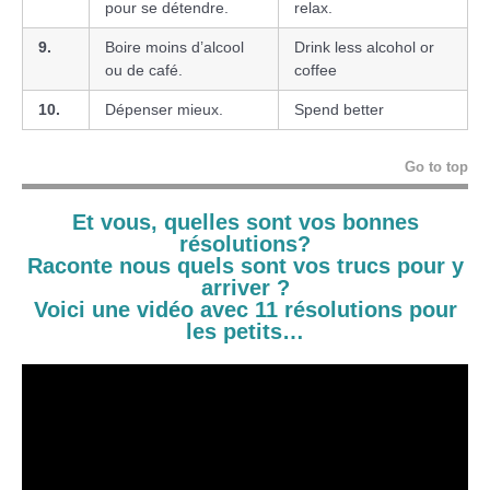
pour se détendre.
relax.
9.
Boire moins d’alcool
Drink less alcohol or
ou de café.
coffee
10.
Dépenser mieux.
Spend better
Go to top
Et vous, quelles sont vos bonnes
résolutions?
Raconte nous quels sont vos trucs pour y
arriver ?
Voici une vidéo avec 11 résolutions pour
les petits…