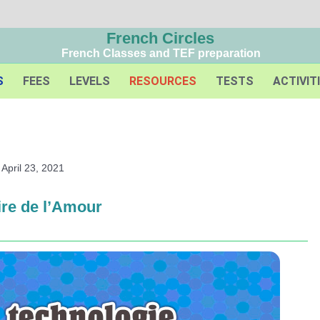
French Circles
French Classes and TEF preparation
S
FEES
LEVELS
RESOURCES
TESTS
ACTIVIT
April 23, 2021
ire de l’Amour