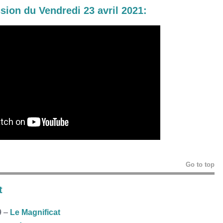
ssion du Vendredi
23 avril 2021:
Go to top
t
9 –
Le Magnificat