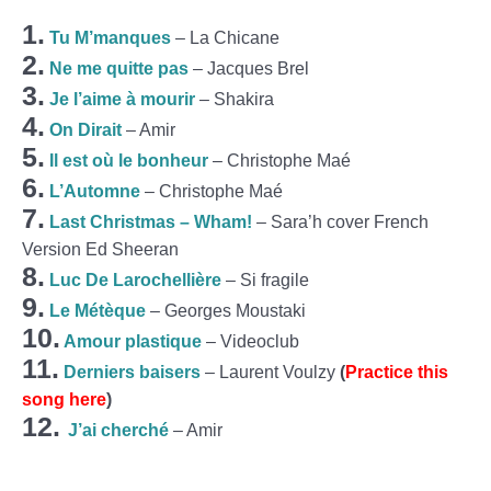
1.
Tu M’manques
– La Chicane
2.
Ne me quitte pas
– Jacques Brel
3.
Je l’aime à mourir
– Shakira
4.
On Dirait
– Amir
5.
Il est où le bonheur
– Christophe Maé
6.
L’Automne
– Christophe Maé
7.
Last Christmas – Wham!
– Sara’h cover French
Version Ed Sheeran
8.
Luc De Larochellière
– Si fragile
9.
Le Métèque
– Georges Moustaki
10.
Amour plastique
– Videoclub
11.
Derniers baisers
– Laurent Voulzy
(
Practice this
song here
)
12.
J’ai cherché
– Amir