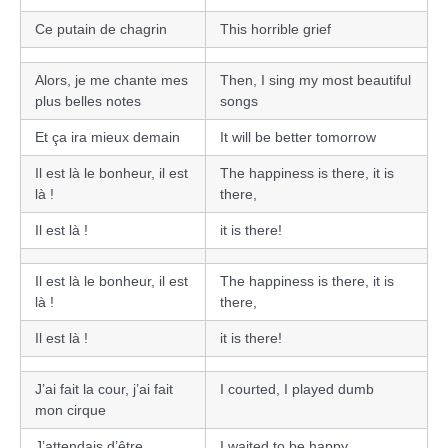
Ce putain de chagrin
This horrible grief
Alors, je me chante mes
Then, I sing my most beautiful
plus belles notes
songs
Et ça ira mieux demain
It will be better tomorrow
Il est là le bonheur, il est
The happiness is there, it is
là !
there,
Il est là !
it is there!
Il est là le bonheur, il est
The happiness is there, it is
là !
there,
Il est là !
it is there!
J’ai fait la cour, j’ai fait
I courted, I played dumb
mon cirque
J’attendais d’être
I waited to be happy