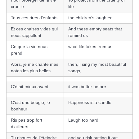
Pour protéger de la vie
To protect from the cruelty of
cruelle
life
Tous ces rires d’enfants
the children’s laughter
Et ces chaises vides qui
And these empty seats that
nous rappellent
remind us
Ce que la vie nous
what life takes from us
prend
Alors, je me chante mes
then, I sing my most beautiful
notes les plus belles
songs,
C’était mieux avant
it was better before
C’est une bougie, le
Happiness is a candle
bonheur
Ris pas trop fort
Laugh too hard
d’ailleurs
Tu risques de l’éteindre
and you risk putting it out