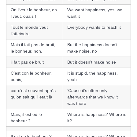
On l’veut le bonheur, on
We want happiness, yes, we
l’veut, ouais !
want it
Tout le monde veut
Everybody wants to reach it
l’atteindre
Mais il fait pas de bruit,
But the happiness doesn’t
le bonheur, non,
make noise, no
il fait pas de bruit
But it doesn’t make noise
C’est con le bonheur,
It is stupid, the happiness,
ouais,
yeah
car c’est souvent après
‘Cause it’s often only
qu’on sait qu’il était là
afterwards that we know it
was there
Mais, il est où le
Where is happiness? Where is
bonheur ?
it?
Il est où le bonheur ?
Where is happiness? Where is