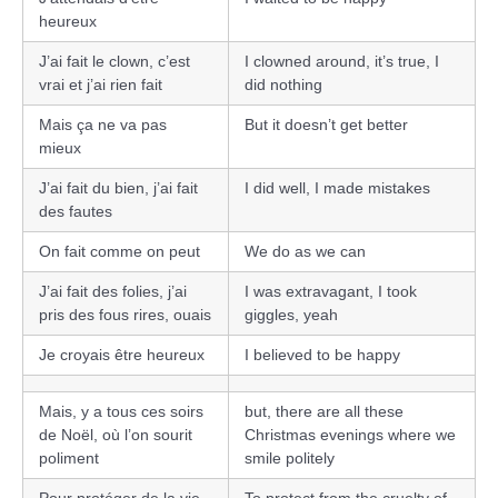
heureux
J’ai fait le clown, c’est
I clowned around, it’s true, I
vrai et j’ai rien fait
did nothing
Mais ça ne va pas
But it doesn’t get better
mieux
J’ai fait du bien, j’ai fait
I did well, I made mistakes
des fautes
On fait comme on peut
We do as we can
J’ai fait des folies, j’ai
I was extravagant, I took
pris des fous rires, ouais
giggles, yeah
Je croyais être heureux
I believed to be happy
Mais, y a tous ces soirs
but, there are all these
de Noël, où l’on sourit
Christmas evenings where we
poliment
smile politely