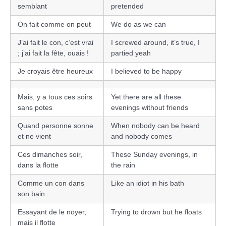
semblant
pretended
On fait comme on peut
We do as we can
J’ai fait le con, c’est vrai
I screwed around, it’s true, I
; j’ai fait la fête, ouais !
partied yeah
Je croyais être heureux
I believed to be happy
Mais, y a tous ces soirs
Yet there are all these
sans potes
evenings without friends
Quand personne sonne
When nobody can be heard
et ne vient
and nobody comes
Ces dimanches soir,
These Sunday evenings, in
dans la flotte
the rain
Comme un con dans
Like an idiot in his bath
son bain
Essayant de le noyer,
Trying to drown but he floats
mais il flotte