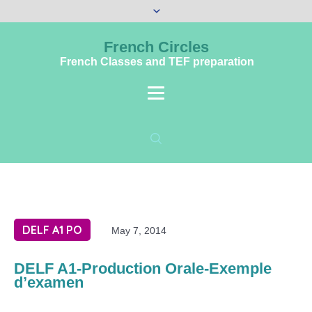
French Circles
French Classes and TEF preparation
DELF A1 PO
May 7, 2014
DELF A1-Production Orale-Exemple
d’examen