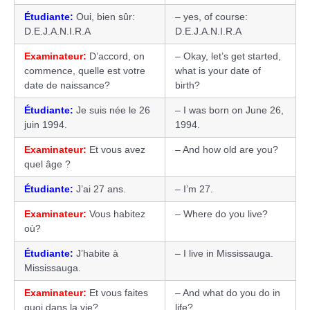
Étudiante:
Oui, bien sûr:
– yes, of course:
D.E.J.A.N.I.R.A
D.E.J.A.N.I.R.A
Examinateur:
D’accord, on
– Okay, let’s get started,
commence, quelle est votre
what is your date of
date de naissance?
birth?
Étudiante:
Je suis née le 26
– I was born on June 26,
juin 1994.
1994.
Examinateur:
Et vous avez
– And how old are you?
quel âge ?
Étudiante:
J’ai 27 ans.
– I’m 27.
Examinateur:
Vous habitez
– Where do you live?
où?
Étudiante:
J’habite à
– I live in Mississauga.
Mississauga.
Examinateur:
Et vous faites
– And what do you do in
quoi dans la vie?
life?