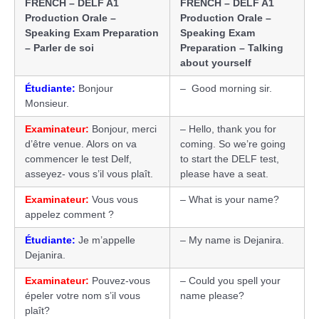
FRENCH – DELF A1
FRENCH – DELF A1
Production Orale –
Production Orale –
Speaking Exam Preparation
Speaking Exam
– Parler de soi
Preparation – Talking
about yourself
Étudiante:
Bonjour
– Good morning sir.
Monsieur.
Examinateur:
Bonjour, merci
– Hello, thank you for
d’être venue. Alors on va
coming. So we’re going
commencer le test Delf,
to start the DELF test,
asseyez- vous s’il vous plaît.
please have a seat.
Examinateur:
Vous vous
– What is your name?
appelez comment ?
Étudiante:
Je m’appelle
– My name is Dejanira.
Dejanira.
Examinateur:
Pouvez-vous
– Could you spell your
épeler votre nom s’il vous
name please?
plaît?